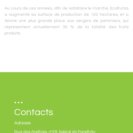
Au cours de ces années, afin de satisfaire le marché, Ecofrutas
a augmenté sa surface de production de 100 hectares, et a
donné une plus grande place aux vergers de pommiers, qui
représentent actuellement 30 % de la totalité des fruits
produits.
Contacts
Adresse
Rua dos Arelhais, nº29, Sobral do Parelhão